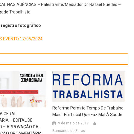
AL NAS AGÊNCIAS – Palestrante/Mediador Dr. Rafael Guedes –
ado Trabalhista.
gistro fotográfico
S EVENTO 17/05/2024
Reforma Permite Tempo De Trabalho
A GERAL
Maior Em Local Que Faz Mal À Saúde
RIA – EDITAL DE
9 de maio de 2017
 – APROVAÇÃO DA
Bancários de Patos
ÇÃO ORÇAMENTÁRIA