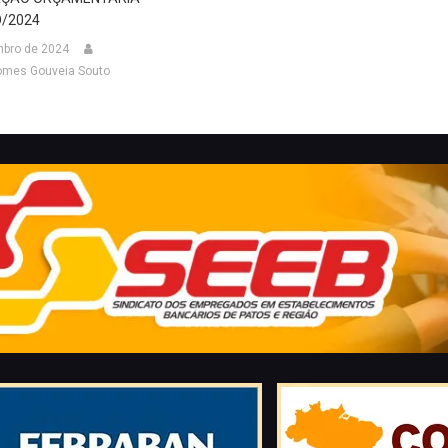
O/2024
bro de 2024
omes Gouveia Souto