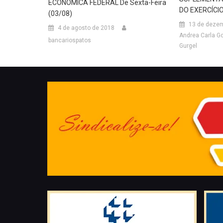
ECONÔMICA FEDERAL De Sexta-Feira
DO EXERCÍCI
(03/08)
13 de dezem
4 de agosto de 2018
Andrea Carla G
bancariospatos
Gurgel