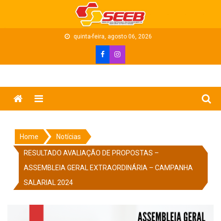
Skip
to
content
quinta-feira, agosto 06, 2026
Menu
Home
Notícias
RESULTADO AVALIAÇÃO DE PROPOSTAS –
ASSEMBLEIA GERAL EXTRAORDINÁRIA – CAMPANHA
SALARIAL 2024