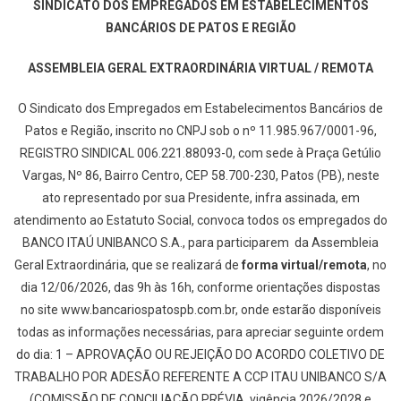
SINDICATO DOS EMPREGADOS EM ESTABELECIMENTOS
BANCÁRIOS DE PATOS E REGIÃO
ASSEMBLEIA GERAL EXTRAORDINÁRIA VIRTUAL / REMOTA
O Sindicato dos Empregados em Estabelecimentos Bancários de
Patos e Região, inscrito no CNPJ sob o nº 11.985.967/0001-96,
REGISTRO SINDICAL 006.221.88093-0, com sede à Praça Getúlio
Vargas, Nº 86, Bairro Centro, CEP 58.700-230, Patos (PB), neste
ato representado por sua Presidente, infra assinada, em
atendimento ao Estatuto Social, convoca todos os empregados do
BANCO ITAÚ UNIBANCO S.A., para participarem da Assembleia
Geral Extraordinária, que se realizará de
forma virtual/remota
, no
dia 12/06/2026, das 9h às 16h, conforme orientações dispostas
no site www.bancariospatospb.com.br, onde estarão disponíveis
todas as informações necessárias, para apreciar seguinte ordem
do dia: 1 – APROVAÇÃO OU REJEIÇÃO DO ACORDO COLETIVO DE
TRABALHO POR ADESÃO REFERENTE A CCP ITAU UNIBANCO S/A
(COMISSÃO DE CONCILIAÇÃO PRÉVIA, vigência 2026/2028 e