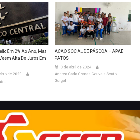
ACÃO SOCIAL DE PÁSCOA – APAE
lic Em 2% Ao Ano, Mas
PATOS
Veem Alta De Juros Em
3 de abril de 2024
Andrea Carla Gomes Gouveia Souto
bro de 2020
Gurgel
atos