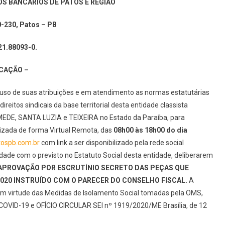
S BANCÁRIOS DE PATOS E REGIÃO
0-230, Patos – PB
21.88093-0.
OCAÇÃO –
o uso de suas atribuições e em atendimento as normas estatutárias
reitos sindicais da base territorial desta entidade classista
EDE, SANTA LUZIA e TEIXEIRA no Estado da Paraíba, para
lizada de forma Virtual Remota, das
08h00 às 18h00 do dia
ospb.com.br
com link a ser disponibilizado pela rede social
dade com o previsto no Estatuto Social desta entidade, deliberarem
 APROVAÇÃO POR ESCRUTÍNIO SECRETO DAS PEÇAS QUE
020 INSTRUÍDO COM O PARECER DO CONSELHO FISCAL.
A
em virtude das Medidas de Isolamento Social tomadas pela OMS,
COVID-19 e OFÍCIO CIRCULAR SEI nº 1919/2020/ME Brasília, de 12