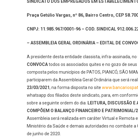
SINDICATO DOS EMPREGADOS EM ESTABELECIMENTO
Praça Getúlio Vargas, nº 86, Bairro Centro, CEP 58.70
CNPJ: 11.985.967/0001-96 – COD. SINDICAL 912.006.2
– ASSEMBLEIA GERAL ORDINÁRIA – EDITAL DE CONV
A presidente desta entidade classista, infra-assinada, n
CONVOCA
todos os associados quites e no gozo de seus di
composta pelos municípios de PATOS, PIANCÓ, SÃO MAM
participarem da Assembleia Geral Ordinária que será rea
23/03/2021
, na forma disposta no site
www.bancariospat
whatsapp dos filiados deste sindicato, para, em conformi
sobre a seguinte ordem do dia:
LEITURA, DISCUSSÃO E
COMPÕEM O BALANÇO FINANCEIRO E PATRIMONIAL/2
Assembleia será realizada em caráter Virtual e Remota 
Ministério da Saúde e demais autoridades no combate a 
de junho de 2020.