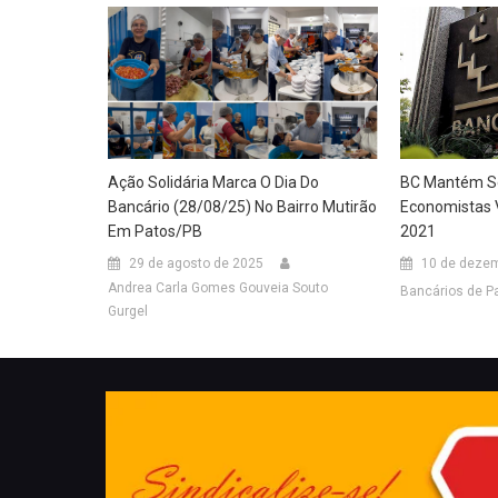
Ação Solidária Marca O Dia Do
BC Mantém Se
Bancário (28/08/25) No Bairro Mutirão
Economistas 
Em Patos/PB
2021
29 de agosto de 2025
10 de dezem
Andrea Carla Gomes Gouveia Souto
Bancários de P
Gurgel