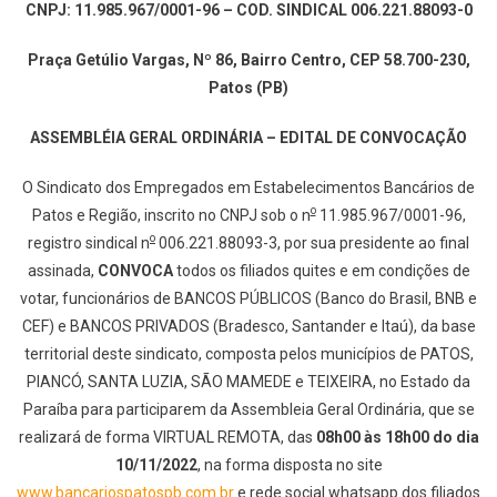
CNPJ: 11.985.967/0001-96 – COD. SINDICAL 006.221.88093-0
Praça Getúlio Vargas, Nº 86, Bairro Centro, CEP 58.700-230,
Patos (PB)
ASSEMBLÉIA GERAL ORDINÁRIA – EDITAL DE CONVOCAÇÃO
O Sindicato dos Empregados em Estabelecimentos Bancários de
o
Patos e Região, inscrito no CNPJ sob o n
11.985.967/0001-96,
o
registro sindical n
006.221.88093-3, por sua presidente ao final
assinada,
CONVOCA
todos os filiados quites e em condições de
votar, funcionários de BANCOS PÚBLICOS (Banco do Brasil, BNB e
CEF) e BANCOS PRIVADOS (Bradesco, Santander e Itaú), da base
territorial deste sindicato, composta pelos municípios de PATOS,
PIANCÓ, SANTA LUZIA, SÃO MAMEDE e TEIXEIRA, no Estado da
Paraíba para participarem da Assembleia Geral Ordinária, que se
realizará de forma VIRTUAL REMOTA, das
08h00 às 18h00 do dia
10/11/2022
, na forma disposta no site
www.bancariospatospb.com.br
e rede social whatsapp dos filiados