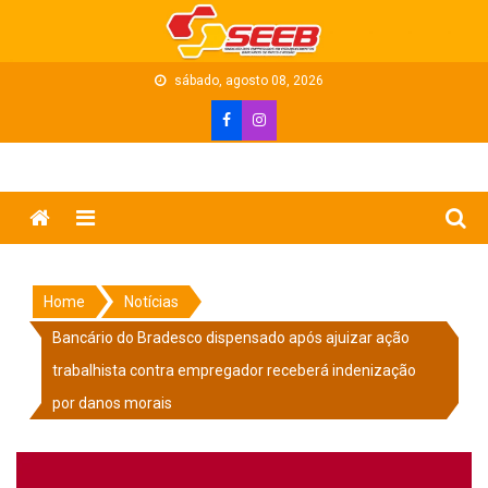
Skip
to
content
sábado, agosto 08, 2026
Menu
Home
Notícias
Bancário do Bradesco dispensado após ajuizar ação
trabalhista contra empregador receberá indenização
por danos morais