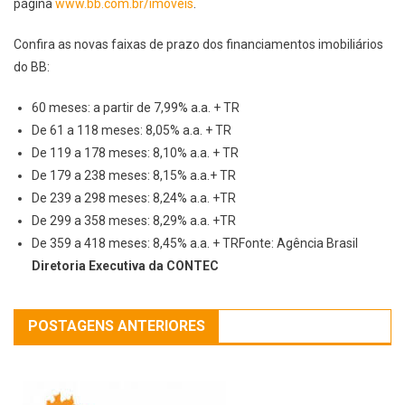
página
www.bb.com.br/imoveis
.
Confira as novas faixas de prazo dos financiamentos imobiliários
do BB:
60 meses: a partir de 7,99% a.a. + TR
De 61 a 118 meses: 8,05% a.a. + TR
De 119 a 178 meses: 8,10% a.a. + TR
De 179 a 238 meses: 8,15% a.a.+ TR
De 239 a 298 meses: 8,24% a.a. +TR
De 299 a 358 meses: 8,29% a.a. +TR
De 359 a 418 meses: 8,45% a.a. + TRFonte: Agência Brasil
Diretoria Executiva da CONTEC
POSTAGENS ANTERIORES