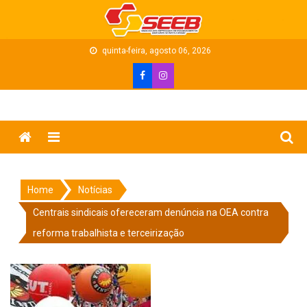
Skip
to
content
quinta-feira, agosto 06, 2026
Menu
Home
Notícias
Centrais sindicais ofereceram denúncia na OEA contra
reforma trabalhista e terceirização