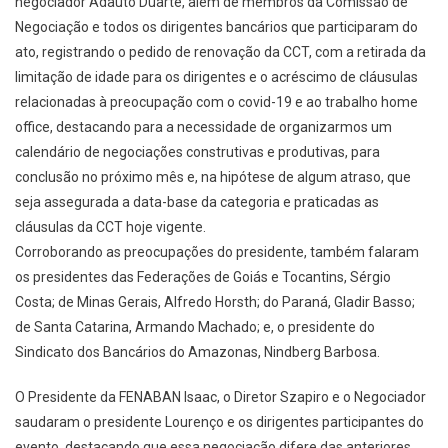
negociador
Adauto Duarte, al
ém de membros da Comiss
ão de
Negocia
ç
ão
e todos os diri
gentes banc
ários que participaram do
ato, registrando
o pedido de renova
ç
ão d
a CCT
, com
a
retirada da
limita
ç
ão de idade para os dirigentes e
o acr
éscimo de cl
áusulas
relacionadas
à preocupa
ç
ão com
o covid-19
e
ao trabalho home
office
, destacando para
a necessidade de organizarmos um
calend
ário de negocia
ç
ões
construt
ivas e produtivas,
para
conclus
ão
no pr
óximo m
ês e, na hip
ótese de algum atraso, que
seja assegurada a data-base da categoria
e praticadas a
s
cl
áusulas da CCT
hoje vigente
.
Corroborando
as preocupa
ç
ões do presidente, tamb
ém
falaram
os
p
residente
s
da
s
Federa
ç
ões
de Goi
ás e T
ocantins, S
érgio
Costa;
de Minas Gerais, Alfred
o Hor
s
t
h;
do Paran
á, Gladir Basso;
de Santa Catarina, Armando Machado; e, o presidente do
Sindicato dos Banc
ários d
o Amazonas, Nind
berg Barbosa.
O Presidente da
FENABAN
Isaa
c
, o Diretor S
zapiro
e o Negociador
saudaram o
presidente Louren
ço e os dirigentes participa
ntes do
evento,
destacando que essa negocia
ç
ão difere d
as
anteriores