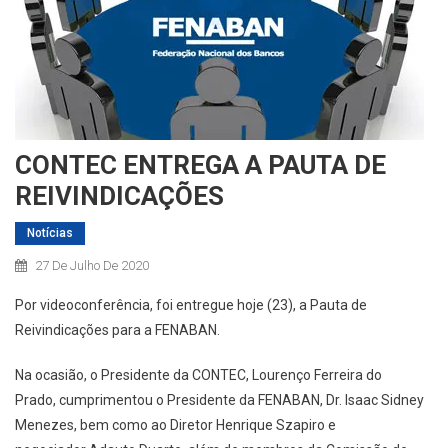
CONTEC ENTREGA A PAUTA DE
REIVINDICAÇÕES
Notícias
27 De Julho De 2020
Por videoconf
er
ência, f
oi entregue
hoje (23), a
Pauta de
Reivindicações para a
FENABAN.
Na ocasião, o Presidente da CONTEC, Lourenço Ferreira do
Prado,
cumprimentou
o Presidente
da F
ENABAN, Dr.
Isaac Sidney
Menezes,
bem como ao
Dire
tor
Henrique Szapiro
e