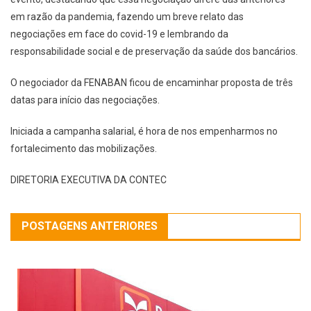
em raz
ão da pandemia, fazendo um breve relato das
negocia
ç
ões
em face do covid-19 e
lembrando da
responsabilidade social e de preserva
ç
ão da sa
úde dos banc
ários.
O negociador da FENABAN ficou de encaminhar proposta de tr
ês
datas para in
ício das
negociações
.
Iniciada a campanha salarial, é hora de nos empenharmos no
fortalecimento das mobilizações.
DIRETORIA EXECUTIVA DA CONTEC
POSTAGENS ANTERIORES