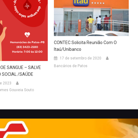
CONTEC Solicita Reunião Com O
Itaú/Unibanco
17 de setembro de 2020
Bancários de Patos
OE SANGUE – SALVE
O SOCIAL /SAÚDE
de 2023
omes Gouveia Souto