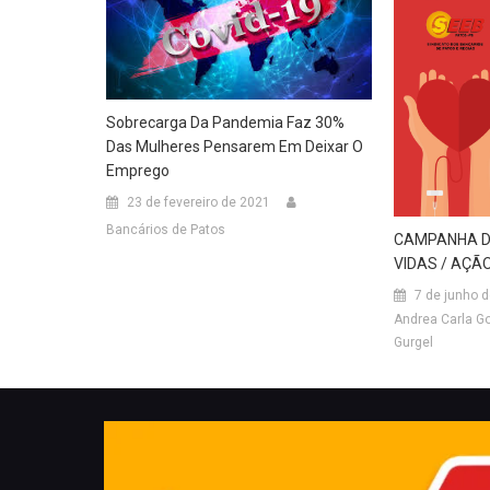
Sobrecarga Da Pandemia Faz 30%
Das Mulheres Pensarem Em Deixar O
Emprego
23 de fevereiro de 2021
Bancários de Patos
CAMPANHA D
VIDAS / AÇÃ
7 de junho 
Andrea Carla G
Gurgel