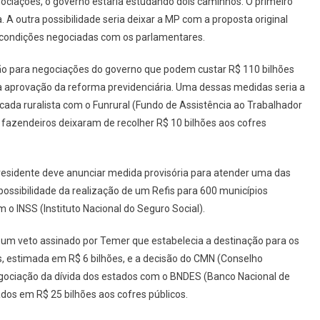
ciações, o governo estaria estudando dois caminhos. O primeiro
 A outra possibilidade seria deixar a MP com a proposta original
s condições negociadas com os parlamentares.
ção para negociações do governo que podem custar R$ 110 bilhões
 a aprovação da reforma previdenciária. Uma dessas medidas seria a
ncada ruralista com o Funrural (Fundo de Assistência ao Trabalhador
 fazendeiros deixaram de recolher R$ 10 bilhões aos cofres
esidente deve anunciar medida provisória para atender uma das
ossibilidade da realização de um Refis para 600 municípios
o INSS (Instituto Nacional do Seguro Social).
um veto assinado por Temer que estabelecia a destinação para os
s, estimada em R$ 6 bilhões, e a decisão do CMN (Conselho
egociação da dívida dos estados com o BNDES (Banco Nacional de
dos em R$ 25 bilhões aos cofres públicos.