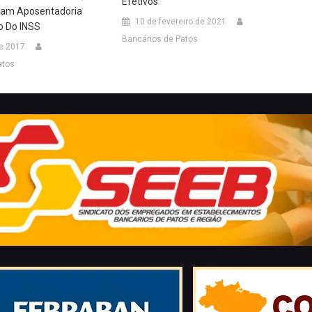
Efetivos
nham Aposentadoria
10 de fevereiro de 2021
o Do INSS
Bancários de Patos
de 2017
atos