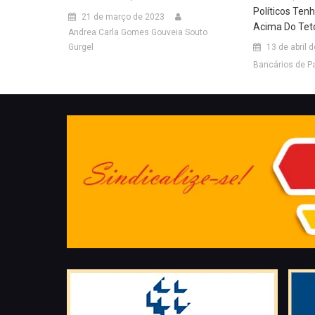
Políticos Te
21 de março de 2023
Acima Do Tet
Andrea Carla Gomes Gouveia Souto
13 de abril 
Gurgel
Bancários de P