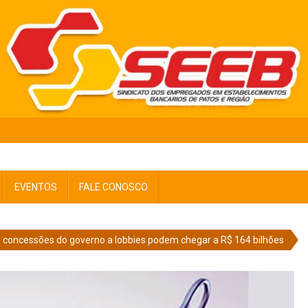
EVENTOS
FALE CONOSCO
, concessões do governo a lobbies podem chegar a R$ 164 bilhões