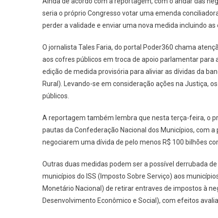
Ainda de acordo com a reportagem, com o andar das nego
seria o próprio Congresso votar uma emenda conciliadora.
perder a validade e enviar uma nova medida incluindo a
O jornalista Tales Faria, do portal Poder360 chama aten
aos cofres públicos em troca de apoio parlamentar para
edição de medida provisória para aliviar as dívidas da ba
Rural). Levando-se em consideração ações na Justiça, os
públicos.
A reportagem também lembra que nesta terça-feira, o pr
pautas da Confederação Nacional dos Municípios, com a p
negociarem uma dívida de pelo menos R$ 100 bilhões com 
Outras duas medidas podem ser a possível derrubada de 
municípios do ISS (Imposto Sobre Serviço) aos município
Monetário Nacional) de retirar entraves de impostos à n
Desenvolvimento Econômico e Social), com efeitos avalia