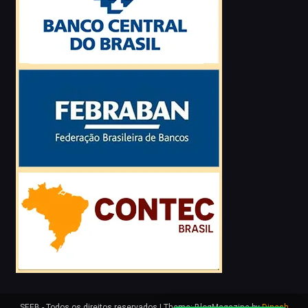
SEEB - Todos os direitos reservados
|
Theme: BlogMagazine by
Dinesh