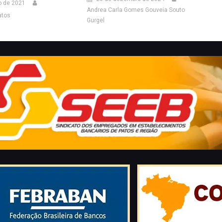
o de 2021
Andrea Carla Gomes Gouveia Souto
atos
Gurgel