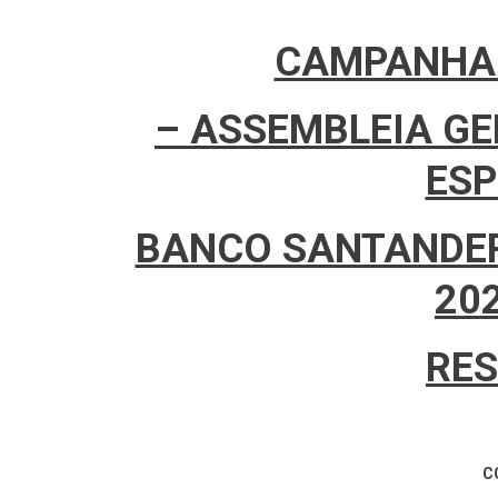
CAMPANHA 
– ASSEMBLEIA G
ESP
BANCO SANTANDER 
20
RE
C