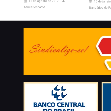
13 de agosto de 2017
15 de janeir
bancariospatos
Bancários de P