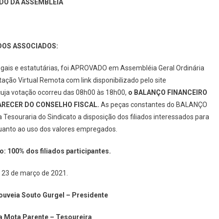
DO DA ASSEMBLEIA
OS ASSOCIADOS:
is e estatutárias, foi APROVADO em Assembléia Geral Ordinária
ação Virtual Remota com link disponibilizado pelo site
cuja votação ocorreu das 08h00 às 18h00,
o BALANÇO FINANCEIRO
 PARECER DO CONSELHO FISCAL.
As peças constantes do BALANÇO
esouraria do Sindicato a disposição dos filiados interessados para
quanto ao uso dos valores empregados.
: 100% dos filiados participantes.
, 23 de março de 2021.
uveia Souto Gurgel – Presidente
a Mota Parente – Tesoureira