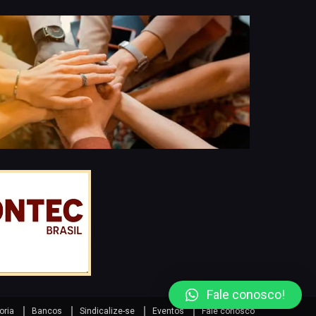
Fale conosco!
oria
Bancos
Sindicalize-se
Eventos
Fale conosco