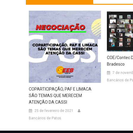
COE/Contec D
Bradesco
7 de novemb
Bancários de P
COPARTICIPAÇÃO, PAF E LIMACA
SÃO TEMAS QUE MERECEM
ATENÇÃO DA CASSI
25 de fevereiro de 2021
Bancários de Patos