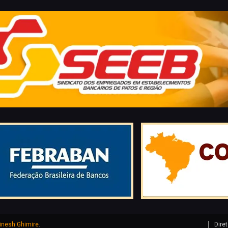
inesh Ghimire
.
Diret