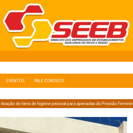
EVENTOS
FALE CONOSCO
 doação de itens de higiene pessoal para apenadas do Presídio Femini