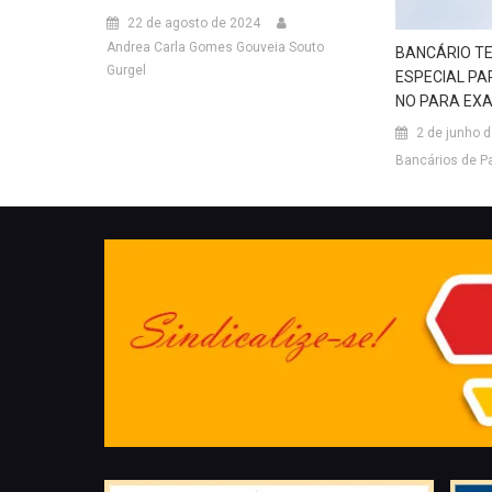
22 de agosto de 2024
Andrea Carla Gomes Gouveia Souto
BANCÁRIO T
Gurgel
ESPECIAL PA
NO PARA EX
2 de junho 
Bancários de P