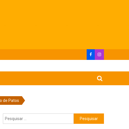
no de Patos
Pesquisar
por: