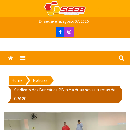
Skip
to
content
sexta-feira, agosto 07, 2026
Menu
Home
Notícias
Sindicato dos Bancários PB inicia duas novas turmas de
CPA20