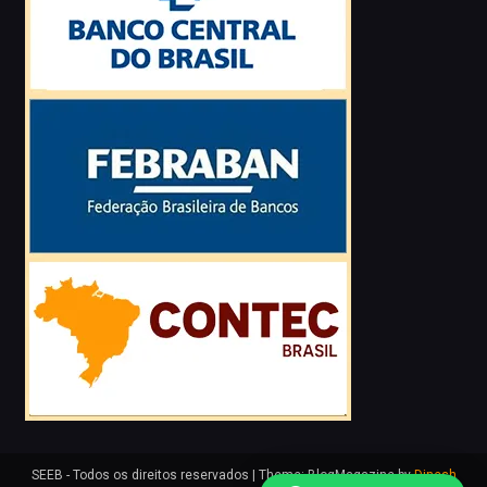
SEEB - Todos os direitos reservados
|
Theme: BlogMagazine by
Dinesh