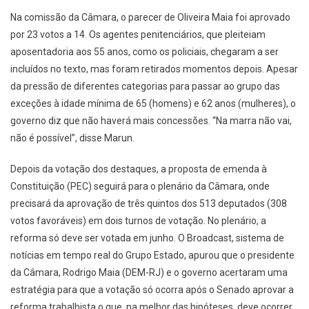
Na comissão da Câmara, o parecer de Oliveira Maia foi aprovado
por 23 votos a 14. Os agentes penitenciários, que pleiteiam
aposentadoria aos 55 anos, como os policiais, chegaram a ser
incluídos no texto, mas foram retirados momentos depois. Apesar
da pressão de diferentes categorias para passar ao grupo das
exceções à idade mínima de 65 (homens) e 62 anos (mulheres), o
governo diz que não haverá mais concessões. “Na marra não vai,
não é possível”, disse Marun.
Depois da votação dos destaques, a proposta de emenda à
Constituição (PEC) seguirá para o plenário da Câmara, onde
precisará da aprovação de três quintos dos 513 deputados (308
votos favoráveis) em dois turnos de votação. No plenário, a
reforma só deve ser votada em junho. O Broadcast, sistema de
notícias em tempo real do Grupo Estado, apurou que o presidente
da Câmara, Rodrigo Maia (DEM-RJ) e o governo acertaram uma
estratégia para que a votação só ocorra após o Senado aprovar a
reforma trabalhista o que, na melhor das hipóteses, deve ocorrer