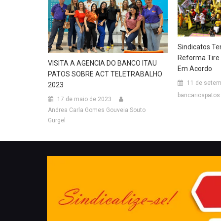
Sindicatos Te
Reforma Tire
VISITA A AGENCIA DO BANCO ITAU
Em Acordo
PATOS SOBRE ACT TELETRABALHO
11 de setem
2023
bancariospatos
17 de maio de 2023
Andrea Carla Gomes Gouveia Souto
Gurgel