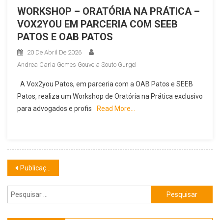
WORKSHOP – ORATÓRIA NA PRÁTICA –
VOX2YOU EM PARCERIA COM SEEB
PATOS E OAB PATOS
20 De Abril De 2026
Andrea Carla Gomes Gouveia Souto Gurgel
A Vox2you Patos, em parceria com a OAB Patos e SEEB
Patos, realiza um Workshop de Oratória na Prática exclusivo
para advogados e profis
Read More…
Navegação
Publicações mais antigas
por
Pesquisar
posts
por: