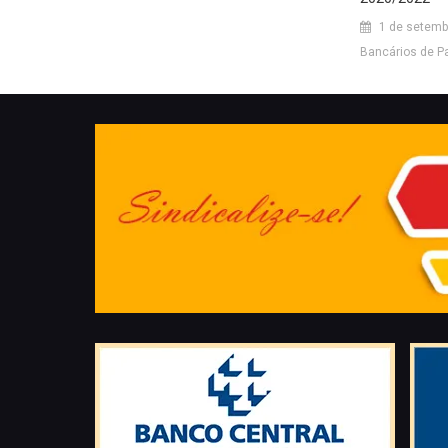
1 de setemb
Bancários de P