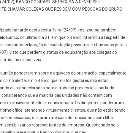
(24/07)
, BANCO DO BRASIL SE RECUSA A REVER SEU
ITE CHAM
AR
COLEGAS QUE RESIDEM COM PESSOAS DO GRUPO
lizada na tarde desta sexta-feira
(
24/07),
realizou-se também
elo Banco, no último dia 21, em que o Banco informou a respeito de
ios com
autodeclaração
de coabitação possam ser chamados para o
7/07), visto que perdem o status de equiparação aos colegas do
 trabalho disponíveis.
da reunião ponderaram sobre o equívoco da orientação, especialmente
m como alertaram o Banco que muitos gestores
não estão
do os autodeclarados para o trabalho presencial a partir da
, considerando que a maioria das unidades não contam com
dem exclusivamente de ar condicionado. Os dirigentes ponderaram
ome office, atendendo virtualmente clientes, que não estão tendo
s desnecessárias, e
citaram
até
caso de funcionária com filha
m sensibilizar os representantes da empresa. Questionado se o
rabalho presencial, o Banco informou que não.