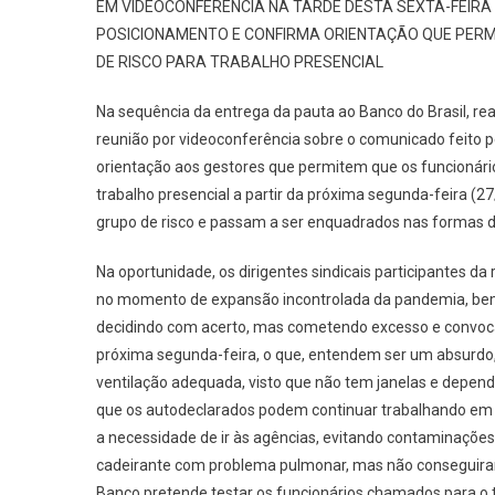
EM VIDEOCONFERÊNCIA NA TARDE DESTA SEXTA-FEIRA
POSICIONAMENTO E
CONFIRMA ORIENTAÇÃO QUE PERM
DE RISCO PARA TRABALHO PRESENCIAL
Na
sequência da entrega da pauta ao Banco do Brasil, rea
reunião por videoconferência sobre o comunicado feito p
orientação aos
gestores que permitem que os funcionár
trabalho presencial a partir da próxima segunda-feira (2
grupo de risco e passam a ser enquadrados nas formas de
Na oportunidade, os dirigentes sindicais participantes 
no momento de expansão incontrolada da pandemia, be
decidindo com acerto, mas
cometendo excesso e convocan
próxima segunda-feira, o que, entendem ser um absurdo
ventilação adequada, visto que não tem janelas e depen
que os
autodeclarados podem continuar trabalhando em h
a necessidade de ir às agências, evitando contaminaçõe
cadeirante com problema pulmonar
, mas não conseguira
Banco pretende testar os funcionários chamados para o t