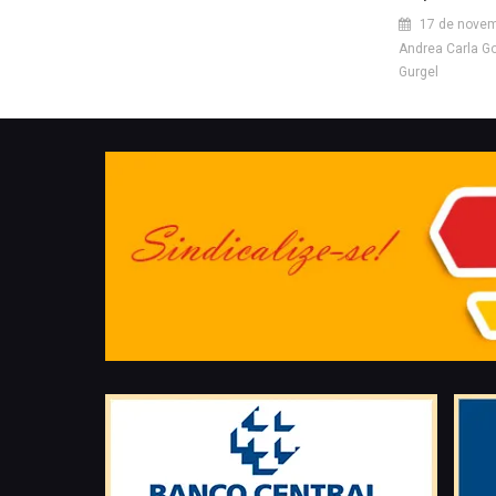
17 de novem
Andrea Carla G
Gurgel