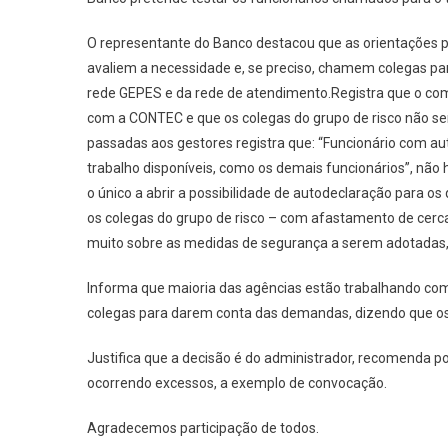
O representante do Banco destacou que as orientações
avaliem a necessidade e, se preciso, chamem colegas p
rede GEPES
e
d
a
rede de atendimento
.
Registra que
o com
com a CONTEC e
que
os colegas do
grupo de risco não se
passadas aos gestores
registra que:
“Funcionário com
au
trabalho disponíveis, como os demais funcionários”
,
não 
o único a abrir a possibilidade de
autodeclaração
para os 
os colegas do grupo de risco –
com afastamento de cerca 
muito sobre as medidas de segurança a serem adotadas
Informa que maioria das agências estão trabalhando com 
colegas para darem conta das demandas, dizendo que o
Justifica que a
decisão é do administrador
,
recomenda po
ocorrendo excessos, a exemplo de convocação.
Agradecemos participação
de todos
.