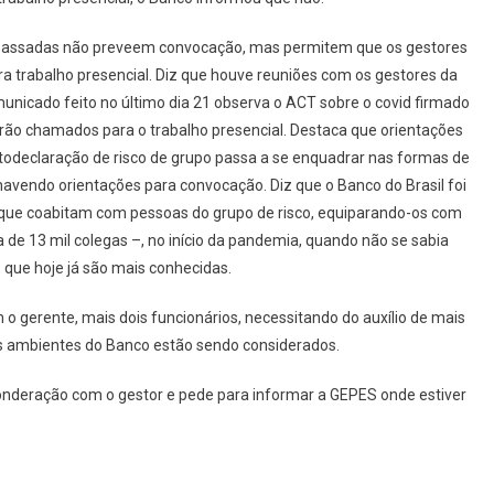
 passadas
não preveem convocação, mas
permitem que os gestores
ara
trabalho presencial.
Diz que houve reuniões com
os gestores d
a
unicado feito no último dia 21
observa o ACT sobre o
covid
firmado
r
ão
chamado
s
para
o
trabalho presencial.
Destaca que
orientações
todeclaração
de risco de grupo passa a se enquadrar
nas formas de
havendo
orientações para convocação
.
Diz que o Banco do Brasil
foi
que coabitam com pessoas do grupo de risco
, equiparando-os com
de 13 mil colegas
–
, no início da pandemia, quando não se sabia
, que hoje já são mais conhecidas
.
o gerente, mais dois funcionários
, necessitando do auxílio de mais
s ambientes do Banco estão sendo considerados
.
nderação com o gestor
e p
ede para informar
a
GEPES onde estiver