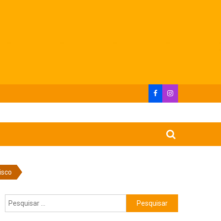
isco
Pesquisar
por: