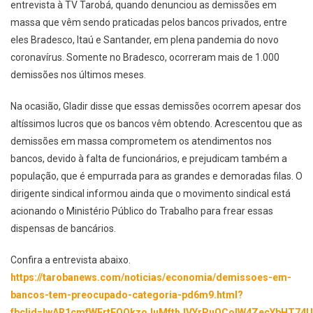
entrevista à TV Tarobá, quando denunciou as demissões em
massa que vêm sendo praticadas pelos bancos privados, entre
eles Bradesco, Itaú e Santander, em plena pandemia do novo
coronavírus. Somente no Bradesco, ocorreram mais de 1.000
demissões nos últimos meses.
Na ocasião, Gladir disse que essas demissões ocorrem apesar dos
altíssimos lucros que os bancos vêm obtendo. Acrescentou que as
demissões em massa comprometem os atendimentos nos
bancos, devido à falta de funcionários, e prejudicam também a
população, que é empurrada para as grandes e demoradas filas. O
dirigente sindical informou ainda que o movimento sindical está
acionando o Ministério Público do Trabalho para frear essas
dispensas de bancários.
Confira a entrevista abaixo.
https://tarobanews.com/noticias/economia/demissoes-em-
bancos-tem-preocupado-categoria-pd6m9.html?
fbclid=IwAR1cmfWErtFOOkzoJuMfthJVYrPuOColW4ZecYbHT7