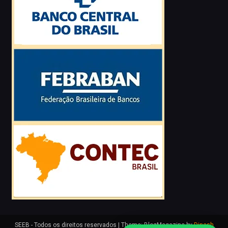
SEEB - Todos os direitos reservados
|
Theme: BlogMagazine by
Dinesh