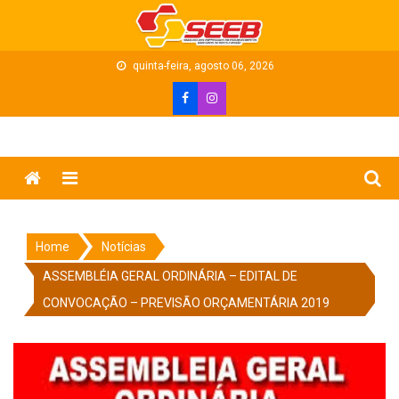
Skip
to
content
quinta-feira, agosto 06, 2026
Menu
Home
Notícias
ASSEMBLÉIA GERAL ORDINÁRIA – EDITAL DE
CONVOCAÇÃO – PREVISÃO ORÇAMENTÁRIA 2019