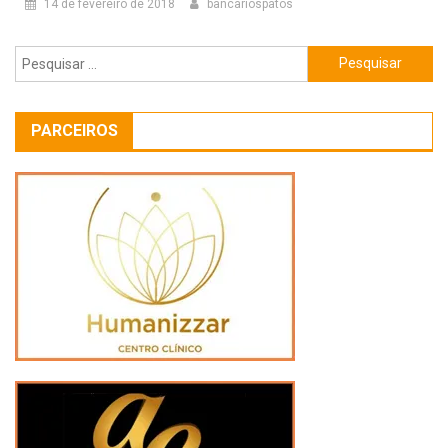
14 de fevereiro de 2018
bancariospatos
Pesquisar
por:
PARCEIROS