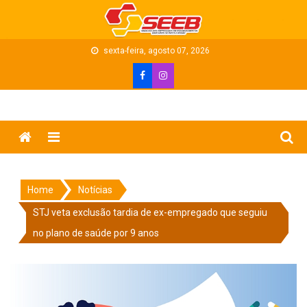
Skip
to
content
sexta-feira, agosto 07, 2026
Menu
Home
Notícias
STJ veta exclusão tardia de ex-empregado que seguiu
no plano de saúde por 9 anos